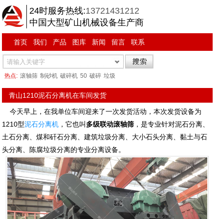
24时服务热线:
13721431212
中国大型矿山机械设备生产商
首页
我们
产品
图库
新闻
留言
联系
热点:
滚轴筛
制砂机
破碎机
50
破碎
垃圾
青山1210泥石分离机在车间发货
今天早上，在我单位车间迎来了一次发货活动，本次发货设备为
1210型
泥石分离机
，它也叫
多级联动滚轴筛
，是专业针对泥石分离、
土石分离、煤和矸石分离、建筑垃圾分离、大小石头分离、黏土与石
头分离、陈腐垃圾分离的专业分离设备。