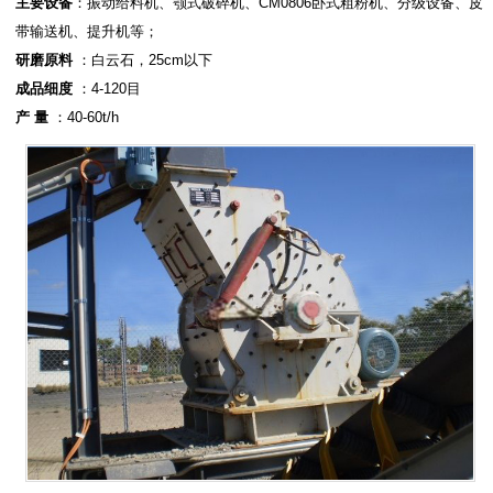
主要设备
：振动给料机、颚式破碎机、CM0806卧式粗粉机、分级设备、皮
带输送机、提升机等；
研磨原料
：白云石，25cm以下
成品细度
：4-120目
产 量
：40-60t/h