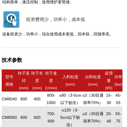
结构简单，液压控制，使用维护更简便。
投资费用少，功率小，成本低
设备投资少，功率小，综合使用成本更低，回本快，回报率高。
技术参数
转子直
转子长
转子速
处理
型号
入料粒度
出料粒度
功率
径
度
度
量
规格
(mm)
(mm)
(kw)
(mm)
(mm)
(r/min)
(t/h)
800-
≤80（3-5cm
≤3（30目通
15-
45-
CM8040
800
400
1000
以下较佳）
筛率70%）
30
55
≤120（3-
700-
≤3（30目通
20-
55-
CM8060
800
600
5cm以下较
900
筛率70%）
40
75
佳）