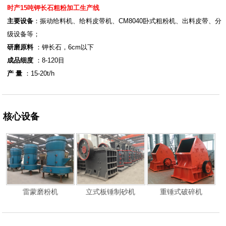
时产15吨钾长石粗粉加工生产线
主要设备
：振动给料机、给料皮带机、CM8040卧式粗粉机、出料皮带、分
级设备等；
研磨原料
：钾长石，6cm以下
成品细度
：8-120目
产 量
：15-20t/h
核心设备
雷蒙磨粉机
立式板锤制砂机
重锤式破碎机