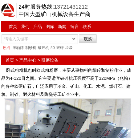
24时服务热线:
13721431212
中国大型矿山机械设备生产商
首页
我们
产品
图库
新闻
留言
联系
热点:
滚轴筛
制砂机
破碎机
50
破碎
垃圾
首页
>
产品中心
>
研磨设备
卧式粗粉机也叫欧式粗粉磨，主要从事物料的细碎和制粉作业，成
品为4-120目之间。它主要适宜破碎抗压强度不高于320MPa（兆帕）
的各种软硬矿石，广泛应用于冶金、矿山、化工、水泥、煤矸石、建
筑、制砂、耐火材料及陶瓷等工矿企业中。