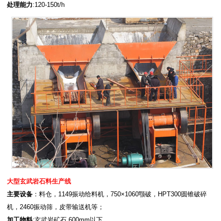
处理能力
:120-150t/h
大型玄武岩石料生产线
主要设备
：料仓，1149振动给料机，750×1060颚破，HPT300圆锥破碎
机，2460振动筛，皮带输送机等；
加工物料
:玄武岩矿石,600mm以下