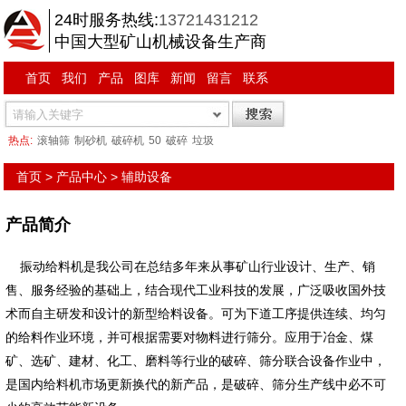
24时服务热线:
13721431212
中国大型矿山机械设备生产商
首页
我们
产品
图库
新闻
留言
联系
热点:
滚轴筛
制砂机
破碎机
50
破碎
垃圾
首页
>
产品中心
>
辅助设备
产品简介
振动给料机是我公司在总结多年来从事矿山行业设计、生产、销
售、服务经验的基础上，结合现代工业科技的发展，广泛吸收国外技
术而自主研发和设计的新型给料设备。可为下道工序提供连续、均匀
的给料作业环境，并可根据需要对物料进行筛分。应用于冶金、煤
矿、选矿、建材、化工、磨料等行业的破碎、筛分联合设备作业中，
是国内给料机市场更新换代的新产品，是破碎、筛分生产线中必不可