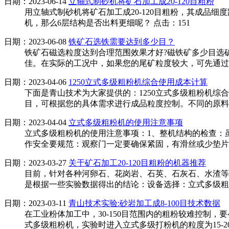
日期：2023-06-14
立轴式制砂机将矿石加工成20-120目粗粉
用立轴式制砂机将矿石加工成20-120目粗粉，其成品
机，那么6层结构是否出料更细呢？
点击：151
日期：2023-06-08
铁矿石选铁需要达到多少目？
铁矿石磁选粒度达到合理范围效果才好?磁铁矿多少目选矿较
佳。在实际的工况中，如果您的尾矿粒度较大，可先通过
日期：2023-04-06
1250立式多级粗粉机综合使用成本计算
下面是青山技术为大家提供的：1250立式多级粗粉机综合
目，可根据您的具体需求进行成品粒度控制。不同的原料
日期：2023-04-04
立式多级粗粉机的使用注意事项
立式多级粗粉机的使用注意事项：1、整机结构的检查：
作安全要规范：观察门一定要确保紧固，有滑丝或少垫片
日期：2023-03-27
关于矿石加工20-120目粗粉的机器推荐
目前，针对各种河卵石、花岗岩、石英、石灰石、水渣等原料
是根据一些实验数据得出的结论：设备选择：立式多级粗粉
日期：2023-03-11
青山技术实验:砂岩加工成8-100目技术数据
在工业粉体加工中，30-150目范围内的粗粉较难控制，
式多级粗粉机，实验时进入立式多级打粉机的粒度为15-20