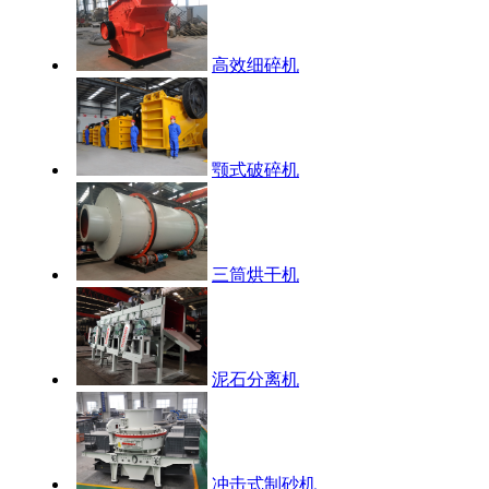
高效细碎机
颚式破碎机
三筒烘干机
泥石分离机
冲击式制砂机