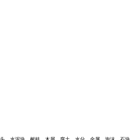
头、水泥块、树枝、木屑、腐土、水分、金属、泡沫、石块、