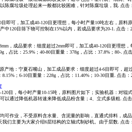
以陈腐垃圾处理起来一般都比较困难，针对陈腐垃圾，我.
点击：
0目即可，加工成40-120目更理想，每小时产量10吨左右，原
120目筛下物可控制在15%以内，若成品要求为20-1.
点击：2
mm，成品要求：细度超过2mm即可，加工成40-120目更理
g，占比：25.9%；40-80目重量：378g，占比：37.8%；80-.
点击
原产地：宁夏石嘴山，加工成品要求：细度超过4-6目即可，超过2
%；6-10目重量：228g，占比：11.40%；10-30目重.
点击：2
度
-120目，每小时产量10-15吨，原料图片如下；实验机器：对
可以通过降低机器转速来降低成品粉含量；4、立式多级粗.
点击
均可作业，不受原料含水量、含泥量的影响，直通式排料，成品
天我们主要为大家介绍6层结构的立轴式制砂机。由于层数.
点击：