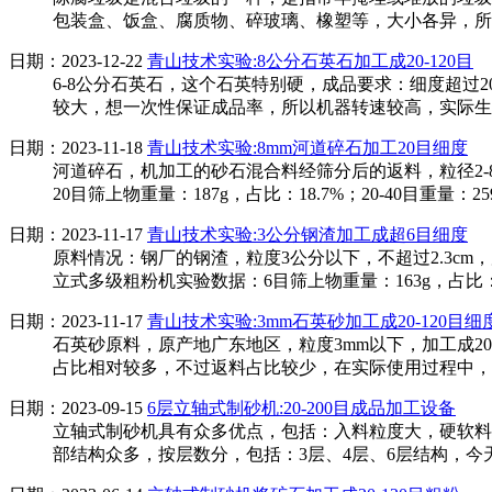
包装盒、饭盒、腐质物、碎玻璃、橡塑等，大小各异，所
日期：2023-12-22
青山技术实验:8公分石英石加工成20-120目
6-8公分石英石，这个石英特别硬，成品要求：细度超过2
较大，想一次性保证成品率，所以机器转速较高，实际生产中
日期：2023-11-18
青山技术实验:8mm河道碎石加工20目细度
河道碎石，机加工的砂石混合料经筛分后的返料，粒径2-8
20目筛上物重量：187g，占比：18.7%；20-40目重量：259
日期：2023-11-17
青山技术实验:3公分钢渣加工成超6目细度
原料情况：钢厂的钢渣，粒度3公分以下，不超过2.3cm，
立式多级粗粉机实验数据：6目筛上物重量：163g，占比：8.15
日期：2023-11-17
青山技术实验:3mm石英砂加工成20-120目细
石英砂原料，原产地广东地区，粒度3mm以下，加工成20
占比相对较多，不过返料占比较少，在实际使用过程中，
日期：2023-09-15
6层立轴式制砂机:20-200目成品加工设备
立轴式制砂机具有众多优点，包括：入料粒度大，硬软料
部结构众多，按层数分，包括：3层、4层、6层结构，今