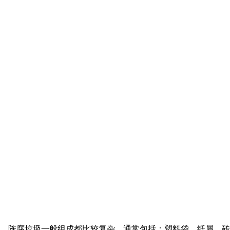
，陈腐垃圾一般组成都比较复杂，通常包括：塑料袋、纸屑、砖