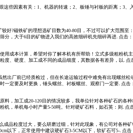
细度跟这些因素有关：1、机器的转速；2、板锤与衬板的距离；3
好?磁铁矿的理想选矿目数为40-80目，不过可以扩大范围至：
筛分，大于6目的矿物进入我们的高效细碎机先细碎再进.
点击：1
使用成本计算，希望对你了解本机有所帮助！立式多级粗粉机主要是
粒度、硬度、加工成不同的成品细度，其数据各有差异，以.
点击
虽然出厂前已经质检过，但在长途运输过程中难免有出现螺丝松
时一定要及时更换，锤头螺丝、衬板螺丝、观察门一定要.
点击：
，加工成20-120目的情况较多，我单位针对各种矿石的各种粒
机，单机每小时产量5-50吨。针对硬矿石料，如石英：则.
点击
要么成品粒度过大，要么研磨过细，针对此现象，有公司对各种矿物
cm以下，正常使用中建议硬矿石3-5CM以下，软矿石可5-.
点击：