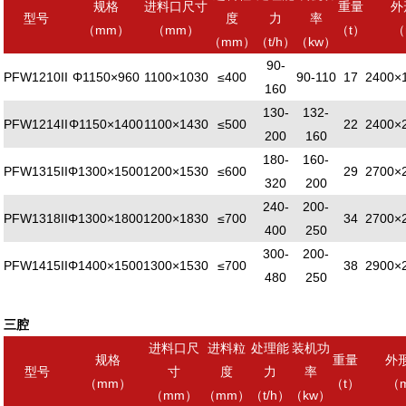
规格
进料口尺寸
重量
外
型号
度
力
率
（mm）
（mm）
（t）
（
（mm）
（t/h）
（kw）
90-
PFW1210II
Φ1150×960
1100×1030
≤400
90-110
17
2400×
160
130-
132-
PFW1214II
Φ1150×1400
1100×1430
≤500
22
2400×
200
160
180-
160-
PFW1315II
Φ1300×1500
1200×1530
≤600
29
2700×
320
200
240-
200-
PFW1318II
Φ1300×1800
1200×1830
≤700
34
2700×
400
250
300-
200-
PFW1415II
Φ1400×1500
1300×1530
≤700
38
2900×
480
250
三腔
进料口尺
进料粒
处理能
装机功
规格
重量
外
型号
寸
度
力
率
（mm）
（t）
（
（mm）
（mm）
（t/h）
（kw）