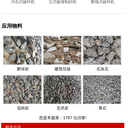
冲击式破碎机
立式板锤制砂机
重锤式破碎机
应用物料
辉绿岩
建筑垃圾
石灰石
花岗岩
玄武岩
青石
您是本篇第：
1787
位访客!
相关信息