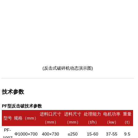
(反击式破碎机动态演示图)
技术参数
PF型反击破技术参数
进料口尺寸
进料尺寸
处理能力
电机功率
重量
型号
规格（mm）
（mm）
（mm）
（t/h）
（kw）
（t）
PF-
Φ1000×700
400×730
≤250
15-60
37-55
9.5
1007