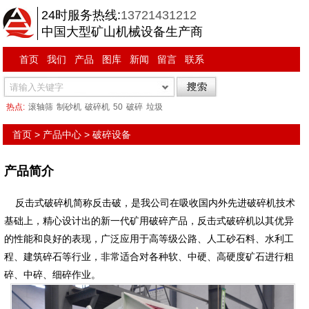
24时服务热线:
13721431212
中国大型矿山机械设备生产商
首页
我们
产品
图库
新闻
留言
联系
热点:
滚轴筛
制砂机
破碎机
50
破碎
垃圾
首页
>
产品中心
>
破碎设备
产品简介
反击式破碎机简称反击破，是我公司在吸收国内外先进破碎机技术
基础上，精心设计出的新一代矿用破碎产品，反击式破碎机以其优异
的性能和良好的表现，广泛应用于高等级公路、人工砂石料、水利工
程、建筑碎石等行业，非常适合对各种软、中硬、高硬度矿石进行粗
碎、中碎、细碎作业。