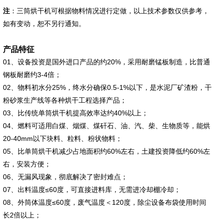
注
：三筒烘干机可根据物料情况进行定做，以上技术参数仅供参考，
如有变动，恕不另行通知。
产品特征
01、设备投资是国外进口产品的约20%，采用耐磨锰板制造，比普通
钢板耐磨约3-4倍；
02、物料初水分25%，终水分确保0.5-1%以下，是水泥厂矿渣粉，干
粉砂浆生产线等各种烘干工程选择产品；
03、比传统单筒烘干机提高效率达约40%以上；
04、燃料可适用白煤、烟煤、煤矸石、油、汽、柴、生物质等，能烘
20-40mm以下块料、粒料、粉状物料；
05、比单筒烘干机减少占地面积约60%左右，土建投资降低约60%左
右，安装方便；
06、无漏风现象，彻底解决了密封难点；
07、出料温度≤60度，可直接进料库，无需进冷却棚冷却；
08、外筒体温度≤60度，废气温度＜120度，除尘设备布袋使用时间
长2倍以上；