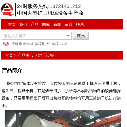
24时服务热线:
13721431212
中国大型矿山机械设备生产商
首页
我们
产品
图库
新闻
留言
联系
热点:
滚轴筛
制砂机
破碎机
50
破碎
垃圾
首页
>
产品中心
>
烘干设备
产品简介
我公司将筒体没有锥度，长度较长的三筒体烘干机叫三筒烘干机，
也叫三回程烘干机，它是烘干河沙、沙子等不易粘结物料的较佳选择
设备，只要用手捏松开后可自然散开的物料均可用三筒烘干机进行烘
干。