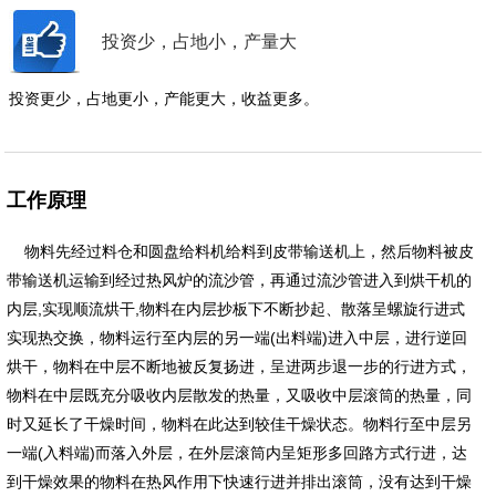
投资少，占地小，产量大
投资更少，占地更小，产能更大，收益更多。
工作原理
物料先经过料仓和圆盘给料机给料到皮带输送机上，然后物料被皮
带输送机运输到经过热风炉的流沙管，再通过流沙管进入到烘干机的
内层,实现顺流烘干,物料在内层抄板下不断抄起、散落呈螺旋行进式
实现热交换，物料运行至内层的另一端(出料端)进入中层，进行逆回
烘干，物料在中层不断地被反复扬进，呈进两步退一步的行进方式，
物料在中层既充分吸收内层散发的热量，又吸收中层滚筒的热量，同
时又延长了干燥时间，物料在此达到较佳干燥状态。物料行至中层另
一端(入料端)而落入外层，在外层滚筒内呈矩形多回路方式行进，达
到干燥效果的物料在热风作用下快速行进并排出滚筒，没有达到干燥