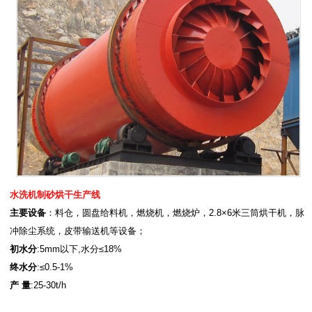
水洗机制砂烘干生产线
主要设备
：料仓，圆盘给料机，燃烧机，燃烧炉，2.8×6米三筒烘干机，脉
冲除尘系统，皮带输送机等设备；
初水分
:5mm以下,水分≤18%
终水分
:≤0.5-1%
产 量
:25-30t/h