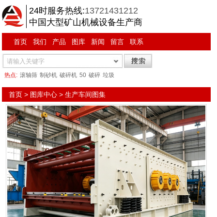
24时服务热线:
13721431212
中国大型矿山机械设备生产商
首页
我们
产品
图库
新闻
留言
联系
热点:
滚轴筛
制砂机
破碎机
50
破碎
垃圾
首页
>
图库中心
>
生产车间图集