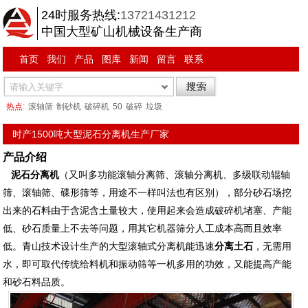
24时服务热线:
13721431212
中国大型矿山机械设备生产商
首页
我们
产品
图库
新闻
留言
联系
热点:
滚轴筛
制砂机
破碎机
50
破碎
垃圾
时产1500吨大型泥石分离机生产厂家
产品介绍
泥石分离机
（又叫多功能滚轴分离筛、滚轴分离机、多级联动辊轴
筛、滚轴筛、碟形筛等，用途不一样叫法也有区别），部分砂石场挖
出来的石料由于含泥含土量较大，使用起来会造成破碎机堵塞、产能
低、砂石质量上不去等问题，用其它机器筛分人工成本高而且效率
低。青山技术设计生产的大型滚轴式分离机能迅速
分离土石
，无需用
水，即可取代传统给料机和振动筛等一机多用的功效，又能提高产能
和砂石料品质。