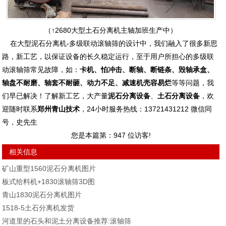
（↑2680大型土石分离机主轴加班生产中）
在大型泥石分离机-多级联动滚轴筛的设计中，我们融入了很多新思
路，新工艺，以保证设备的长久稳定运行，至于用户所担心的多级联
动滚轴筛常见故障，如：
卡机、怕冲击、断轴、断链条、毁轴承盒、
轴盘不耐磨、轴套不耐砸、动力不足、减速机壳容易烂
等等问题，我
们早已解决！了解新工艺，大产量
泥石分离设备
、
土石分离设备
，欢
迎随时联系
郑州青山技术
，24小时服务热线：13721431212 微信同
号，史先生
您是本篇第：
947
位访客!
相关信息
矿山重型1560泥石分离机图片
板式给料机+1830滚轴筛3D图
青山1830泥石分离机图片
1518-5土石分离机发货
河道里的石头和泥土分离设备推荐:滚轴筛