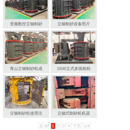
变频数控立轴制砂
立轴制砂设备照片
青山立轴制砂机成
1500立式多级粗粉
立轴制砂机使用注
立轴式制砂机机器
总:80
1
2
3
4
下页
1/4