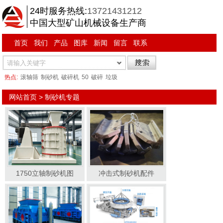
24时服务热线:
13721431212
中国大型矿山机械设备生产商
首页
我们
产品
图库
新闻
留言
联系
热点:
滚轴筛
制砂机
破碎机
50
破碎
垃圾
网站首页
> 制砂机专题
1750立轴制砂机图
冲击式制砂机配件