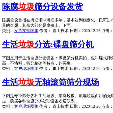
陈腐
垃圾
筛分设备发货
陈腐垃圾是指在填埋场中填埋多年，基本达到稳定化，已可进行
量的金属，其余大部分是腐殖土。下面.
类别：
发货实拍图集
作者：
青山技术
日期：
2020-12-26
点击
生活
垃圾
分选:碟盘筛分机
下图是用于生活垃圾分选设备：碟盘筛分机实拍，也叫碟式筛
高，不堵料，筛分精确等特点，购买生.
类别：
客户现场图集
作者：
青山技术
日期：
2020-12-26
点击
生活
垃圾
无轴滚筒筛分现场
下图是专业筛分各种生活垃圾、陈腐垃圾、填埋垃圾而用的无
走，购买各种垃圾分拣处理设备欢迎联系.
类别：
客户现场图集
作者：
青山技术
日期：
2020-12-26
点击