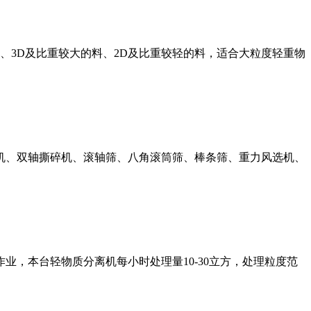
、3D及比重较大的料、2D及比重较轻的料，适合大粒度轻重物
机、双轴撕碎机、滚轴筛、八角滚筒筛、棒条筛、重力风选机、
业，本台轻物质分离机每小时处理量10-30立方，处理粒度范