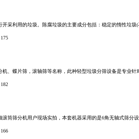
开采利用的垃圾。陈腐垃圾的主要成分包括：稳定的惰性垃圾(石
：
175
分机、蝶片筛，滚轴筛等名称，此种轻型垃圾分筛设备是专业针
：
182
轴滚筒筛分机用户现场实拍，本套机器采用的是6角无轴式筛分
：
166