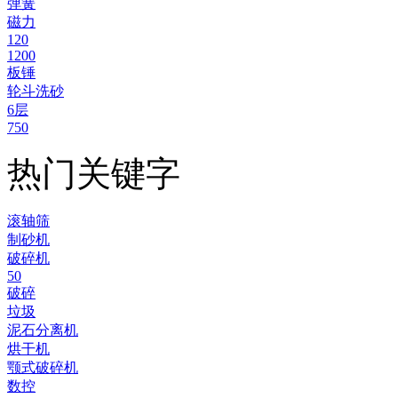
弹簧
磁力
120
1200
板锤
轮斗洗砂
6层
750
热门关键字
滚轴筛
制砂机
破碎机
50
破碎
垃圾
泥石分离机
烘干机
颚式破碎机
数控