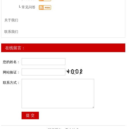
└
常见问答
关于我们
联系我们
在线留言：
您的姓名：
网站验证：
联系方式：