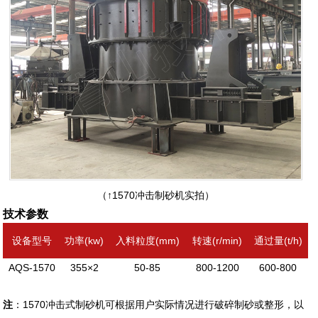
（↑1570冲击制砂机实拍）
技术参数
设备型号
功率(kw)
入料粒度(mm)
转速(r/min)
通过量(t/h)
AQS-1570
355×2
50-85
800-1200
600-800
注
：1570冲击式制砂机可根据用户实际情况进行破碎制砂或整形，以