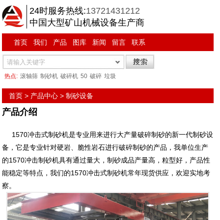
24时服务热线:
13721431212
中国大型矿山机械设备生产商
首页
我们
产品
图库
新闻
留言
联系
热点:
滚轴筛
制砂机
破碎机
50
破碎
垃圾
首页
>
产品中心
>
制砂设备
产品介绍
1570冲击式制砂机是专业用来进行大产量破碎制砂的新一代制砂设
备，它是专业针对硬岩、脆性岩石进行破碎制砂的产品，我单位生产
的1570冲击制砂机具有通过量大，制砂成品产量高，粒型好，产品性
能稳定等特点，我们的1570冲击式制砂机常年现货供应，欢迎实地考
察。