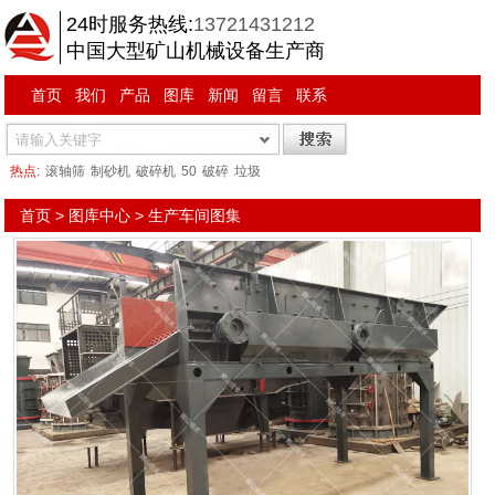
24时服务热线:
13721431212
中国大型矿山机械设备生产商
首页
我们
产品
图库
新闻
留言
联系
热点:
滚轴筛
制砂机
破碎机
50
破碎
垃圾
首页
>
图库中心
>
生产车间图集