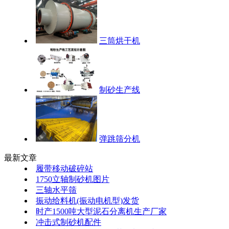
三筒烘干机
制砂生产线
弹跳筛分机
最新文章
履带移动破碎站
1750立轴制砂机图片
三轴水平筛
振动给料机(振动电机型)发货
时产1500吨大型泥石分离机生产厂家
冲击式制砂机配件