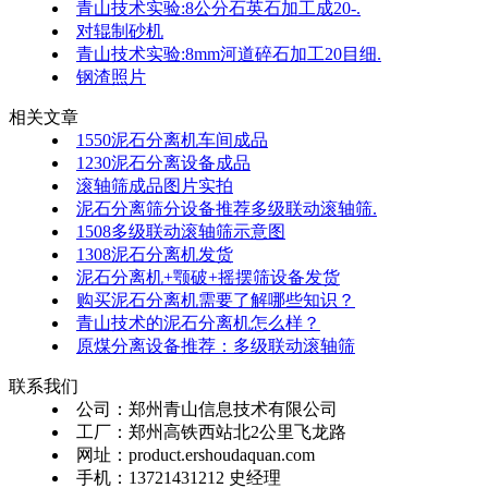
青山技术实验:8公分石英石加工成20-.
对辊制砂机
青山技术实验:8mm河道碎石加工20目细.
钢渣照片
相关文章
1550泥石分离机车间成品
1230泥石分离设备成品
滚轴筛成品图片实拍
泥石分离筛分设备推荐多级联动滚轴筛.
1508多级联动滚轴筛示意图
1308泥石分离机发货
泥石分离机+颚破+摇摆筛设备发货
购买泥石分离机需要了解哪些知识？
青山技术的泥石分离机怎么样？
原煤分离设备推荐：多级联动滚轴筛
联系我们
公司：郑州青山信息技术有限公司
工厂：郑州高铁西站北2公里飞龙路
网址：product.ershoudaquan.com
手机：13721431212 史经理