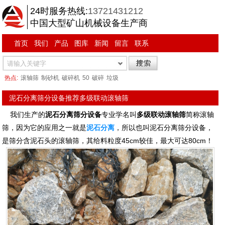
24时服务热线:
13721431212
中国大型矿山机械设备生产商
首页
我们
产品
图库
新闻
留言
联系
热点:
滚轴筛
制砂机
破碎机
50
破碎
垃圾
泥石分离筛分设备推荐多级联动滚轴筛
我们生产的
泥石分离筛分设备
专业学名叫
多级联动滚轴筛
简称滚轴
筛，因为它的应用之一就是
泥石分离
，所以也叫泥石分离筛分设备，
是筛分含泥石头的滚轴筛，其给料粒度45cm较佳，最大可达80cm！