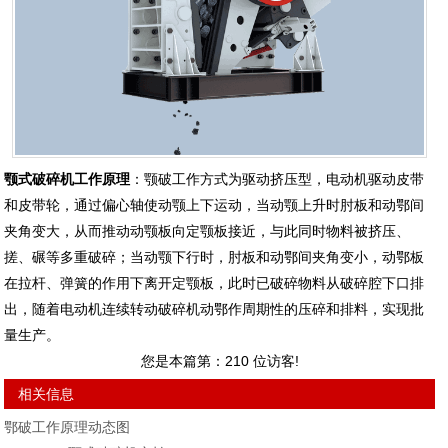
颚式破碎机工作原理
：颚破工作方式为驱动挤压型，电动机驱动皮带
和皮带轮，通过偏心轴使动颚上下运动，当动颚上升时肘板和动鄂间
夹角变大，从而推动动颚板向定颚板接近，与此同时物料被挤压、
搓、碾等多重破碎；当动颚下行时，肘板和动鄂间夹角变小，动鄂板
在拉杆、弹簧的作用下离开定颚板，此时已破碎物料从破碎腔下口排
出，随着电动机连续转动破碎机动鄂作周期性的压碎和排料，实现批
量生产。
您是本篇第：
210
位访客!
相关信息
鄂破工作原理动态图