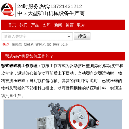
24时服务热线:
13721431212
中国大型矿山机械设备生产商
首页
我们
产品
图库
新闻
留言
联系
热点:
滚轴筛
制砂机
破碎机
50
破碎
垃圾
颚式破碎机是如何工作的？
颚式破碎机工作原理
：颚破工作方式为驱动挤压型,电动机驱动皮带和
皮带轮，通过偏心轴使动颚前后上下摆动，当动颚向定颚运动时，物
料被挤压破碎；当动颚在偏心轴、弹簧的作用下后退时，已被压碎的
物料从颚板的下部排料口排出。动颚做周期性的挤压和排料，实现连
续批量生产。