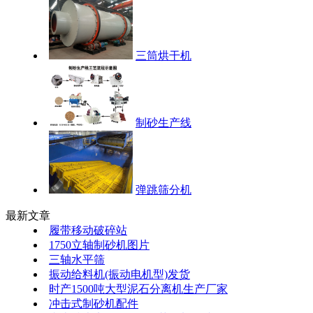
三筒烘干机
制砂生产线
弹跳筛分机
最新文章
履带移动破碎站
1750立轴制砂机图片
三轴水平筛
振动给料机(振动电机型)发货
时产1500吨大型泥石分离机生产厂家
冲击式制砂机配件