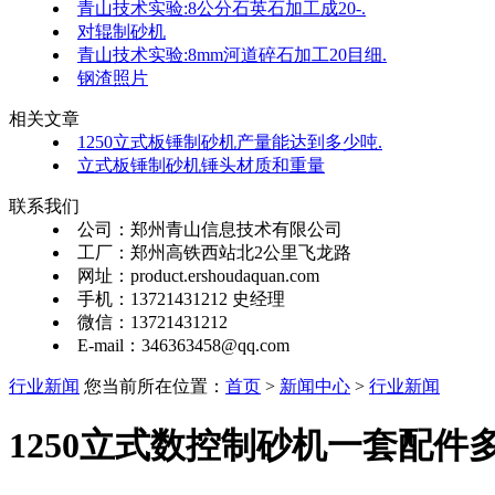
青山技术实验:8公分石英石加工成20-.
对辊制砂机
青山技术实验:8mm河道碎石加工20目细.
钢渣照片
相关文章
1250立式板锤制砂机产量能达到多少吨.
立式板锤制砂机锤头材质和重量
联系我们
公司：郑州青山信息技术有限公司
工厂：郑州高铁西站北2公里飞龙路
网址：product.ershoudaquan.com
手机：13721431212 史经理
微信：13721431212
E-mail：346363458@qq.com
行业新闻
您当前所在位置：
首页
>
新闻中心
>
行业新闻
1250立式数控制砂机一套配件